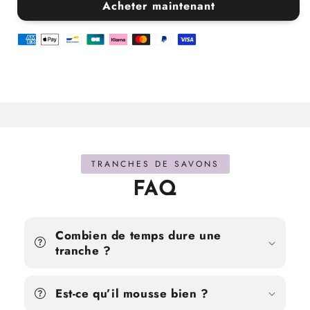
Tranche
Tranche
Acheter maintenant
de
de
savon
savon
kiwi
kiwi
x10
x10
TRANCHES DE SAVONS
FAQ
Combien de temps dure une
tranche ?
Est-ce qu’il mousse bien ?