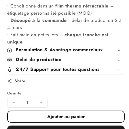
• Conditionné dans un
film thermo rétractable
–
étiquetage personnalisé possible (MOQ)
•
Découpé à la commande
: délai de production 2 à
4 jours
• Fait main en petits lots –
chaque tranche est
unique
Formulation & Avantage commerciaux
Délai de production
24/7 Support pour toutes questions
Share
Quantité
Diminuer
Augmenter
la
la
Ajouter au panier
quantité
quantité
pour
pour