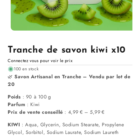
Ouvrir
le
média
1
Tranche de savon kiwi x10
dans
la
Connectez vous pour voir le prix
modale
100 en stock
🌿
Savon Artisanal en Tranche – Vendu par lot de
20
Poids
: 90 à 100 g
Parfum
: Kiwi
Prix de vente conseillé
: 4,99 € – 5,99 €
KIWI
:
Aqua, Glycerin, Sodium Stearate, Propylene
Glycol, Sorbitol, Sodium Laurate, Sodium Laureth