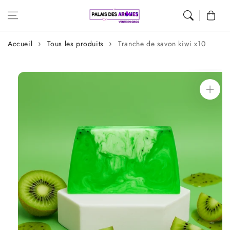
Aller au
Panier
contenu
Accueil
Tous les produits
Tranche de savon kiwi x10
Aller aux
informations
sur le produit