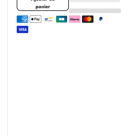
quantité
quantité
panier
pour
pour
Tranche
Tranche
de
de
savon
savon
Klein
Klein
ck
ck
x10
x10