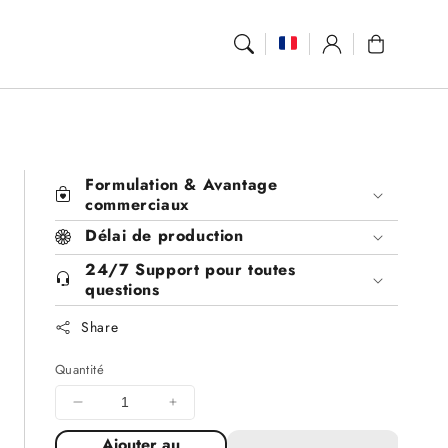
Se
Panier
connecter
Formulation & Avantage
commerciaux
Délai de production
24/7 Support pour toutes
questions
Share
Quantité
Diminuer
Augmenter
la
la
Ajouter au