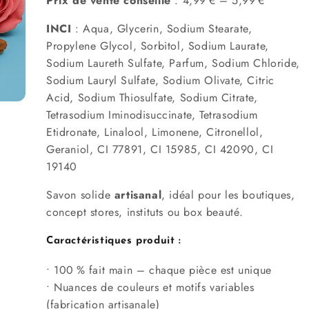
Prix de vente conseillé
: 4,99 € – 5,99 €
INCI
:
Aqua, Glycerin, Sodium Stearate,
Propylene Glycol, Sorbitol, Sodium Laurate,
Sodium Laureth Sulfate, Parfum, Sodium Chloride,
Sodium Lauryl Sulfate, Sodium Olivate, Citric
Acid, Sodium Thiosulfate, Sodium Citrate,
Tetrasodium Iminodisuccinate, Tetrasodium
Etidronate, Linalool, Limonene, Citronellol,
Geraniol, CI 77891, CI 15985, CI 42090, CI
19140
Savon solide
artisanal
, idéal pour les boutiques,
concept stores, instituts ou box beauté.
Caractéristiques produit :
• 100 % fait main – chaque pièce est unique
• Nuances de couleurs et motifs variables
(fabrication artisanale)