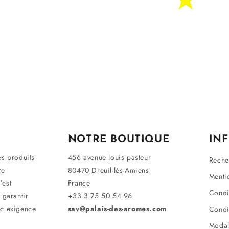
NOTRE BOUTIQUE
IN
es produits
456 avenue louis pasteur
Reche
re
80470 Dreuil-lès-Amiens
Menti
’est
France
Condi
 garantir
+33 3 75 50 54 96
ec exigence
sav@palais-des-aromes.com
Condi
Modal