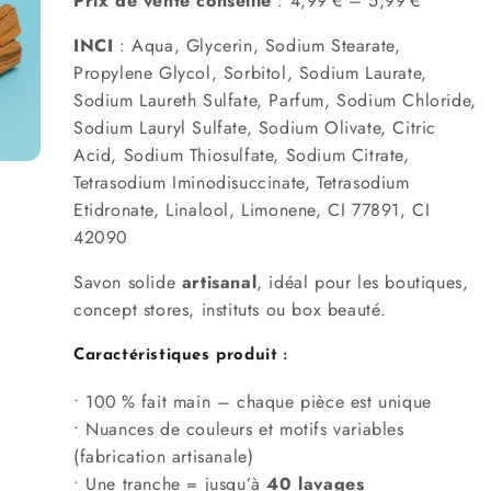
Prix de vente conseillé
: 4,99 € – 5,99 €
INCI
:
Aqua, Glycerin, Sodium Stearate,
Propylene Glycol, Sorbitol, Sodium Laurate,
Sodium Laureth Sulfate, Parfum, Sodium Chloride,
Sodium Lauryl Sulfate, Sodium Olivate, Citric
Acid, Sodium Thiosulfate, Sodium Citrate,
Tetrasodium Iminodisuccinate, Tetrasodium
Etidronate, Linalool, Limonene, CI 77891, CI
42090
Savon solide
artisanal
, idéal pour les boutiques,
concept stores, instituts ou box beauté.
Caractéristiques produit :
• 100 % fait main – chaque pièce est unique
• Nuances de couleurs et motifs variables
(fabrication artisanale)
• Une tranche = jusqu’à
40 lavages