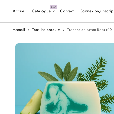
Aller au
contenu
Accueil
Catalogue
Contact
Connexion/Inscrip
Accueil
Tous les produits
Tranche de savon Boss x10
Aller aux
informations
sur le produit