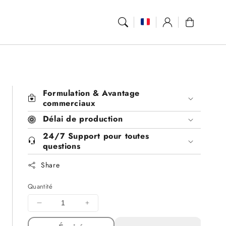
Se
Panier
connecter
Formulation & Avantage
commerciaux
Délai de production
24/7 Support pour toutes
questions
Share
Quantité
Diminuer
Augmenter
la
la