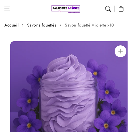
Aller au
Panier
contenu
Accueil
Savons fouettés
Savon fouetté Violette x10
Aller aux
informations
sur le produit