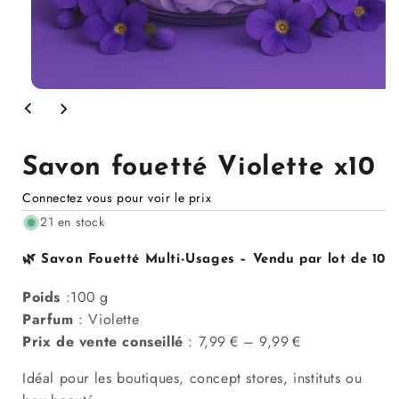
Ouvrir
le
média
1
dans
Savon fouetté Violette x10
la
modale
Connectez vous pour voir le prix
21 en stock
🌿 Savon Fouetté Multi-Usages –
Vendu par lot de 10
Poids
:100 g
Parfum
: Violette
Prix de vente conseillé
: 7,99 € – 9,99 €
Idéal pour les boutiques, concept stores, instituts ou