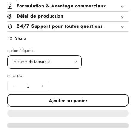
Formulation & Avantage commerciaux
Délai de production
24/7 Support pour toutes questions
Share
option étiquette
Quantité
Diminuer
Augmenter
la
la
Ajouter au panier
quantité
quantité
pour
pour
Savon
Savon
fouetté
fouetté
Violette
Violette
x10
x10