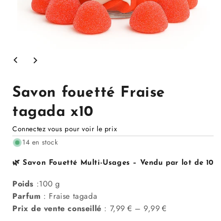
Ouvrir
le
média
1
dans
Savon fouetté Fraise
la
modale
tagada x10
Connectez vous pour voir le prix
14 en stock
🌿 Savon Fouetté Multi-Usages –
Vendu par lot de 10
Poids
:100 g
Parfum
: Fraise tagada
Prix de vente conseillé
: 7,99 € – 9,99 €