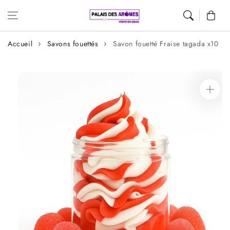
Aller au
Panier
contenu
Accueil
Savons fouettés
Savon fouetté Fraise tagada x10
Aller aux
informations
sur le produit