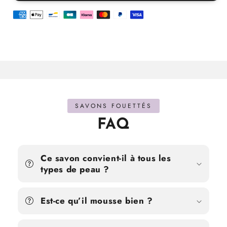
Fraise
Fraise
tagada
tagada
x10
x10
SAVONS FOUETTÉS
FAQ
Ce savon convient-il à tous les
types de peau ?
Est-ce qu’il mousse bien ?