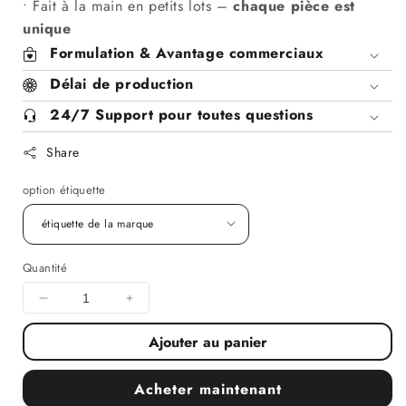
• Fait à la main en petits lots –
chaque pièce est
unique
Formulation & Avantage commerciaux
Délai de production
24/7 Support pour toutes questions
Share
option étiquette
Quantité
Diminuer
Augmenter
la
la
Ajouter au panier
quantité
quantité
pour
pour
Savon
Savon
Acheter maintenant
fouetté
fouetté