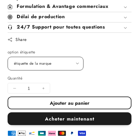
Formulation & Avantage commerciaux
Délai de production
24/7 Support pour toutes questions
Share
option étiquette
Quantité
Diminuer
Augmenter
la
la
Ajouter au panier
quantité
quantité
pour
pour
Gel
Gel
Acheter maintenant
douche
douche
Violette
Violette
x10
x10