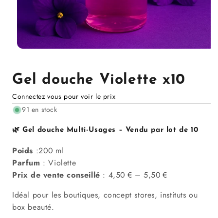
Ouvrir
le
média
1
Gel douche Violette x10
dans
la
Connectez vous pour voir le prix
modale
91 en stock
🌿 Gel douche Multi-Usages –
Vendu par lot de 10
Poids
:200 ml
Parfum
:
Violette
Prix de vente conseillé
: 4,50 € – 5,50 €
Idéal pour les boutiques, concept stores, instituts ou
box beauté.