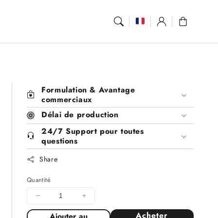
Se
Panier
connecter
Formulation & Avantage
commerciaux
Délai de production
24/7 Support pour toutes
questions
Share
Quantité
Diminuer
Augmenter
la
la
Acheter
Ajouter au