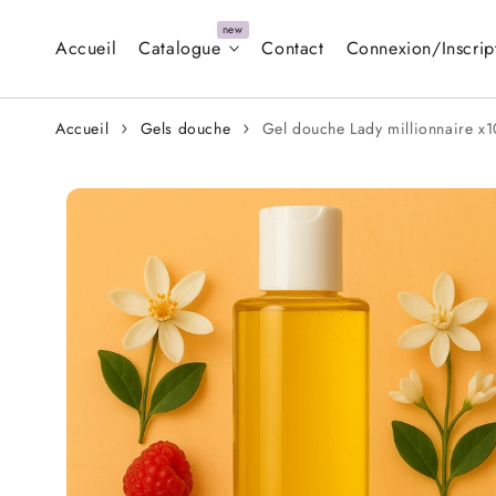
Aller au
contenu
Accueil
Catalogue
Contact
Connexion/Inscrip
Accueil
Gels douche
Gel douche Lady millionnaire x1
Aller aux
informations
sur le produit