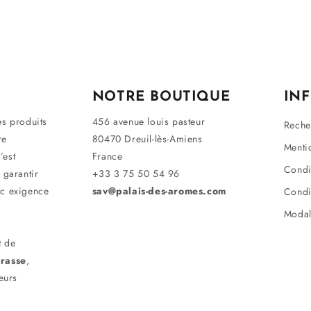
NOTRE BOUTIQUE
IN
es produits
456 avenue louis pasteur
Reche
re
80470 Dreuil-lès-Amiens
Menti
’est
France
Condi
 garantir
+33 3 75 50 54 96
ec exigence
sav@palais-des-aromes.com
Condi
Modal
t de
rasse
,
eurs