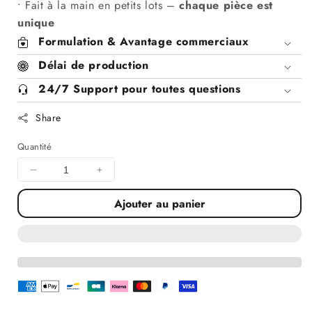
• Fait à la main en petits lots –
chaque pièce est
unique
Formulation & Avantage commerciaux
Délai de production
24/7 Support pour toutes questions
Share
Quantité
Diminuer
Augmenter
la
la
Ajouter au panier
quantité
quantité
pour
pour
Gel
Gel
douche
douche
Fleur
Fleur
de
de
coton
coton
x10
x10