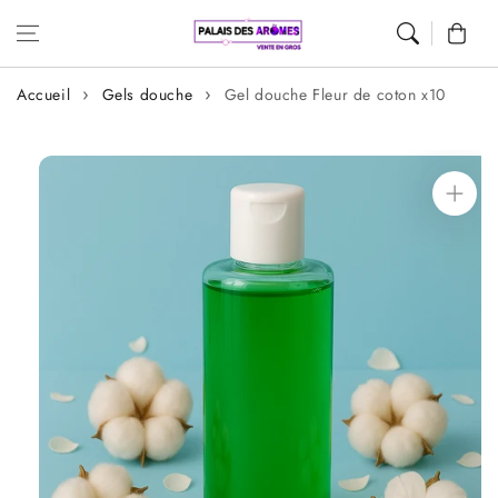
Aller au
Panier
contenu
Accueil
Gels douche
Gel douche Fleur de coton x10
Aller aux
informations
sur le produit