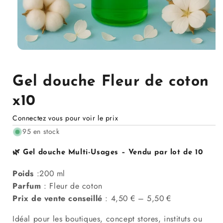
Ouvrir
le
média
1
Gel douche Fleur de coton
dans
la
x10
modale
Connectez vous pour voir le prix
95 en stock
🌿 Gel douche Multi-Usages –
Vendu par lot de 10
Poids
:200 ml
Parfum
:
Fleur de coton
Prix de vente conseillé
: 4,50 € – 5,50 €
Idéal pour les boutiques, concept stores, instituts ou